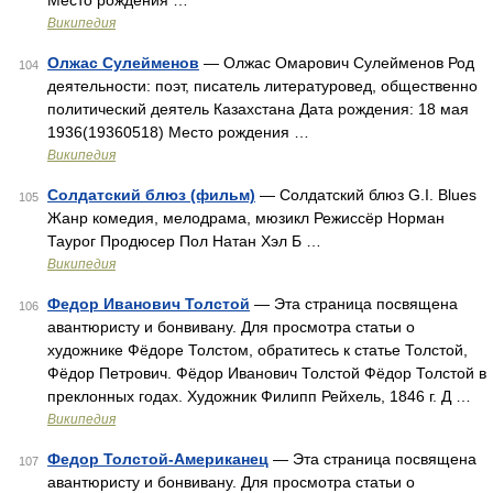
Место рождения …
Википедия
Олжас Сулейменов
— Олжас Омарович Сулейменов Род
104
деятельности: поэт, писатель литературовед, общественно
политический деятель Казахстана Дата рождения: 18 мая
1936(19360518) Место рождения …
Википедия
Солдатский блюз (фильм)
— Солдатский блюз G.I. Blues
105
Жанр комедия, мелодрама, мюзикл Режиссёр Норман
Таурог Продюсер Пол Натан Хэл Б …
Википедия
Федор Иванович Толстой
— Эта страница посвящена
106
авантюристу и бонвивану. Для просмотра статьи о
художнике Фёдоре Толстом, обратитесь к статье Толстой,
Фёдор Петрович. Фёдор Иванович Толстой Фёдор Толстой в
преклонных годах. Художник Филипп Рейхель, 1846 г. Д …
Википедия
Федор Толстой-Американец
— Эта страница посвящена
107
авантюристу и бонвивану. Для просмотра статьи о