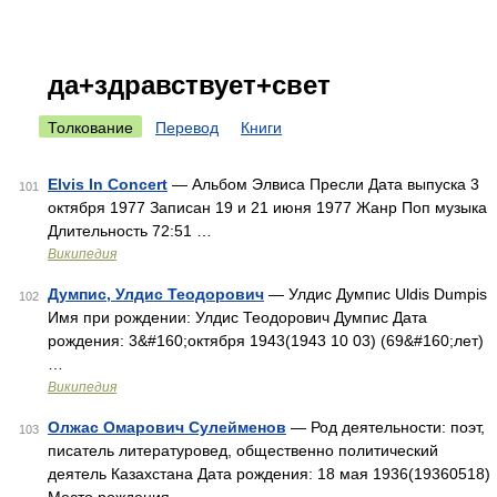
да+здравствует+свет
Толкование
Перевод
Книги
Elvis In Concert
— Альбом Элвиса Пресли Дата выпуска 3
101
октября 1977 Записан 19 и 21 июня 1977 Жанр Поп музыка
Длительность 72:51 …
Википедия
Думпис, Улдис Теодорович
— Улдис Думпис Uldis Dumpis
102
Имя при рождении: Улдис Теодорович Думпис Дата
рождения: 3&#160;октября 1943(1943 10 03) (69&#160;лет)
…
Википедия
Олжас Омарович Сулейменов
— Род деятельности: поэт,
103
писатель литературовед, общественно политический
деятель Казахстана Дата рождения: 18 мая 1936(19360518)